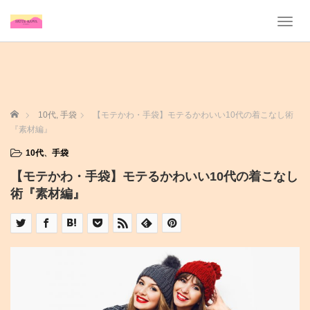
T
o
g
g
l
e
n
ホーム
10代
,
手袋
【モテかわ・手袋】モテるかわいい10代の着こなし術
a
『素材編』
v
i
10代
、
手袋
g
【モテかわ・手袋】モテるかわいい10代の着こなし
a
t
術『素材編』
i
o
n