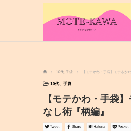
ホーム
10代
,
手袋
【モテかわ・手袋】モテるかわ
10代
、
手袋
【モテかわ・手袋】
なし術『柄編』
Tweet
Share
Hatena
Pocket