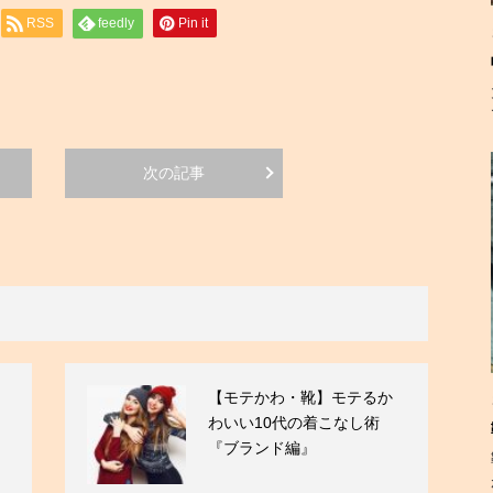
RSS
feedly
Pin it
次の記事
【モテかわ・靴】モテるか
わいい10代の着こなし術
『ブランド編』