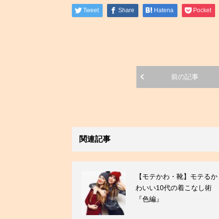
Tweet
Share
Hatena
Pocket
前の記事
関連記事
【モテかわ・靴】モテるか
わいい10代の着こなし術
『色編』