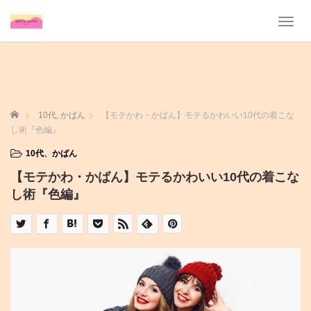
T
o
g
g
l
e
n
ホーム
10代
,
かばん
【モテかわ・かばん】モテるかわいい10代の着こな
a
し術『色編』
v
i
10代
、
かばん
g
【モテかわ・かばん】モテるかわいい10代の着こな
a
t
し術『色編』
i
o
n