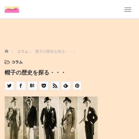
T
o
g
g
l
e
n
ホーム
コラム
帽子の歴史を探る・・・
a
v
コラム
i
帽子の歴史を探る・・・
g
a
t
i
o
n