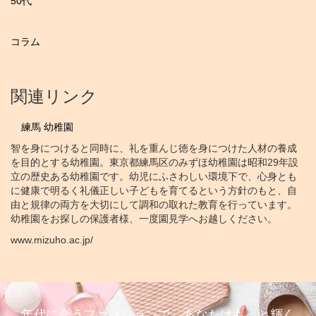
50代
コラム
関連リンク
練馬 幼稚園
智を身につけると同時に、礼を重んじ徳を身につけた人材の養成
を目的とする幼稚園。東京都練馬区のみずほ幼稚園は昭和29年設
立の歴史ある幼稚園です。幼児にふさわしい環境下で、心身とも
に健康で明るく礼儀正しい子どもを育てるという方針のもと、自
由と規律の両方を大切にして調和の取れた教育を行っています。
幼稚園をお探しの保護者様、一度園見学へお越しください。
www.mizuho.ac.jp/
年代に合うファッションで、あなたはもっと輝く