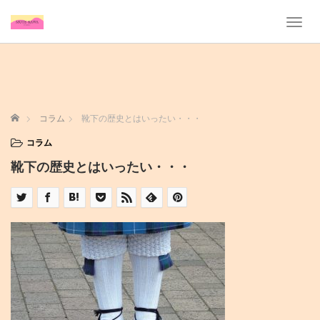
T
o
g
g
l
e
n
ホーム
コラム
靴下の歴史とはいったい・・・
a
v
コラム
i
靴下の歴史とはいったい・・・
g
a
t
i
o
n