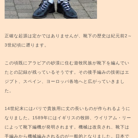
正確な起源は定かではありませんが、靴下の歴史は紀元前2～
3世紀頃に遡ります。
この頃既にアラビアの砂漠に住む遊牧民族が靴下を編んでい
たとの記録が残っているそうです。その後手編みの技術はエ
ジプト、スペイン、ヨーロッパ各地へと広がっていきまし
た。
14世紀末にはパリで貴族用に丈の長いものが作られるように
なりました。1589年にはイギリスの牧師、ウイリアム・リー
によって靴下編機が発明されます。機械は改良され、靴下は
手編みから機械編みされるのが一般的となりました。日本で