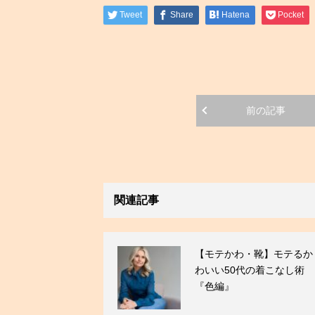
Tweet
Share
Hatena
Pocket
前の記事
関連記事
【モテかわ・靴】モテるか
わいい50代の着こなし術
『色編』