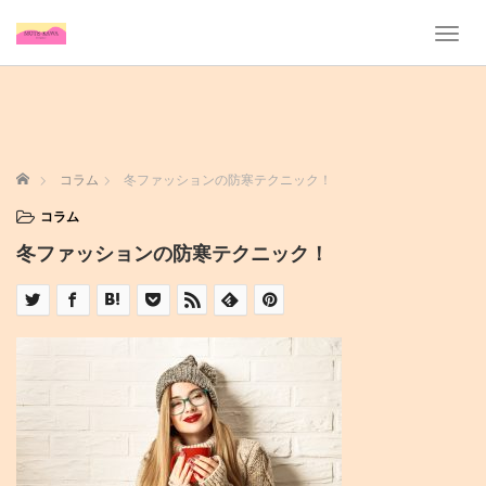
T
o
g
g
l
e
n
ホーム
コラム
冬ファッションの防寒テクニック！
a
v
コラム
i
冬ファッションの防寒テクニック！
g
a
t
i
o
n