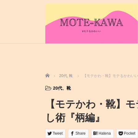
ホーム
20代
,
靴
【モテかわ・靴】モテるかわいい
20代
、
靴
【モテかわ・靴】モ
し術『柄編』
Tweet
Share
Hatena
Pocket