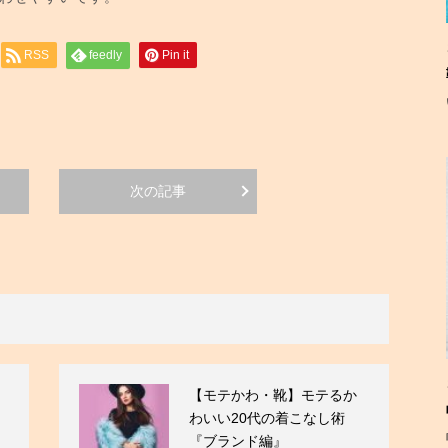
RSS
feedly
Pin it
次の記事
【モテかわ・靴】モテるか
わいい20代の着こなし術
『ブランド編』