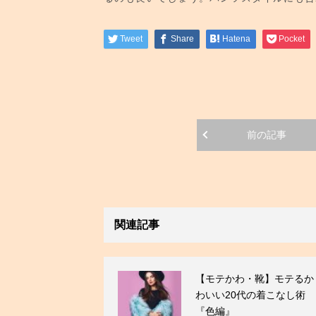
Tweet
Share
Hatena
Pocket
前の記事
関連記事
【モテかわ・靴】モテるか
わいい20代の着こなし術
『色編』