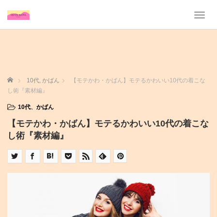
T
o
g
g
l
e
n
ホーム
10代
,
かばん
【モテかわ・かばん】モテるかわいい10代の着こな
a
し術『素材編』
v
i
10代
、
かばん
g
【モテかわ・かばん】モテるかわいい10代の着こな
a
t
し術『素材編』
i
o
n